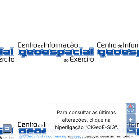
Para consultar as últimas
+
alterações, clique na
hiperligação "CIGeoE-SIG".
−
CIGeoE-SIG v
1.00 (ABR19)
©
CIGeoE
Direcção Geral do Território -