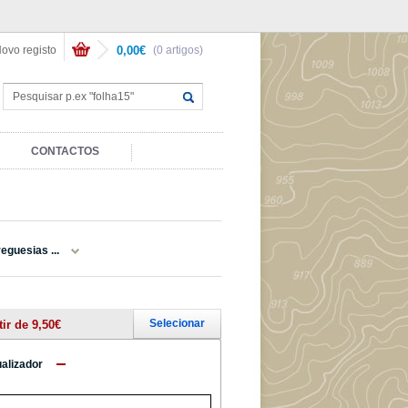
ovo registo
0,00€
(0 artigos)
CONTACTOS
eguesias ...
Selecionar
tir de 9,50€
ualizador