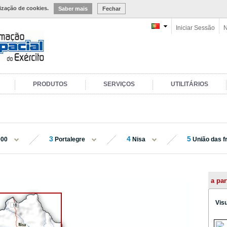
lização de cookies.
Saber mais
Fechar
Iniciar Sessão
N
PRODUTOS
SERVIÇOS
UTILITÁRIOS
3
4
5
000
Portalegre
Nisa
União das fr
a par
Vis