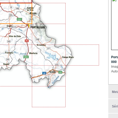
Port
000
Imag
Auto
Met
Sér