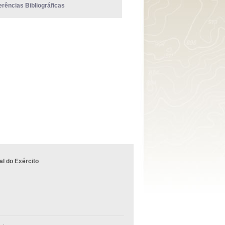
erências Bibliográficas
l do Exército