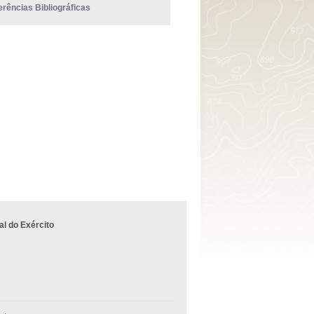
erências Bibliográficas
l do Exército