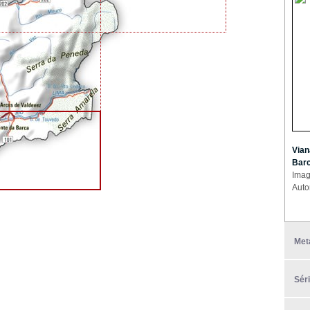
Vian
Barc
Imag
Auto
Met
Sér