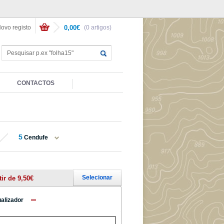
ovo registo
0,00€
(0 artigos)
CONTACTOS
5
Cendufe
Selecionar
tir de 9,50€
ualizador