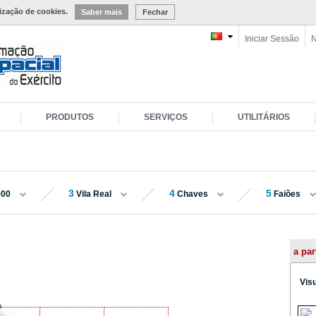
lização de cookies.
Saber mais
Fechar
Iniciar Sessão
N
PRODUTOS
SERVIÇOS
UTILITÁRIOS
3
4
5
000
Vila Real
Chaves
Faiões
a par
Vis