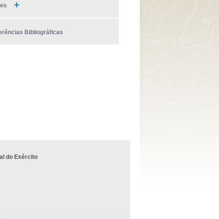
ies
erências Bibliográficas
l do Exército