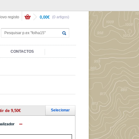
ovo registo
0,00€
(0 artigos)
CONTACTOS
Selecionar
tir de 9,50€
ualizador