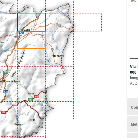
Vila
000
Imag
Auto
Cob
Met