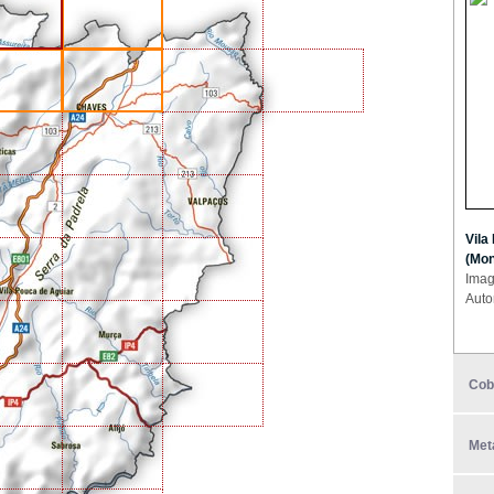
Vila
(Mon
Imag
Auto
Cob
Met