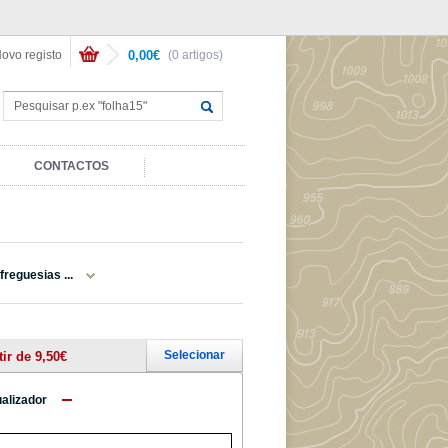
ovo registo
0,00€
(0 artigos)
CONTACTOS
freguesias ...
Selecionar
tir de 9,50€
ualizador