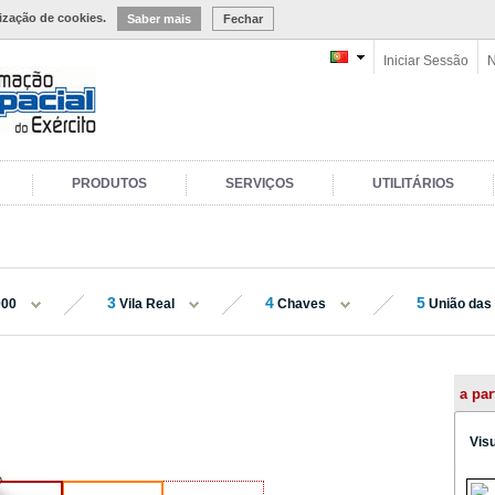
lização de cookies.
Saber mais
Fechar
Iniciar Sessão
N
PRODUTOS
SERVIÇOS
UTILITÁRIOS
3
4
5
000
Vila Real
Chaves
União das 
a par
Vis