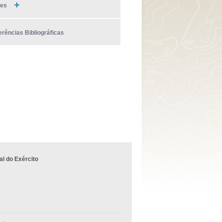
ies
erências Bibliográficas
l do Exército