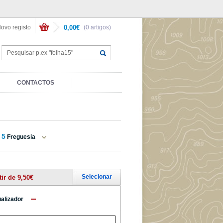
ovo registo
0,00€
(0 artigos)
CONTACTOS
5
Freguesia
Selecionar
tir de 9,50€
ualizador