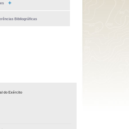
ies
erências Bibliográficas
l do Exército