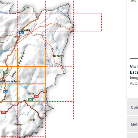
Vila
Esca
Imag
Auto
Cob
Met