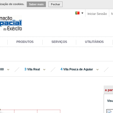
lização de cookies.
Saber mais
Fechar
Iniciar Sessão
N
PRODUTOS
SERVIÇOS
UTILITÁRIOS
3
4
000
Vila Real
Vila Pouca de Aguiar
a par
Vis