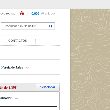
ovo registo
0,00€
(0 artigos)
CONTACTOS
5
Vreia de Jales
Selecionar
tir de 9,50€
ualizador