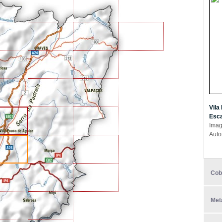
Vila
Esca
Imag
Auto
Cob
Met