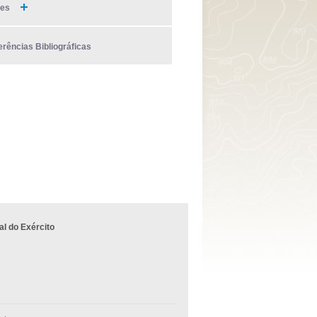
ies
erências Bibliográficas
l do Exército