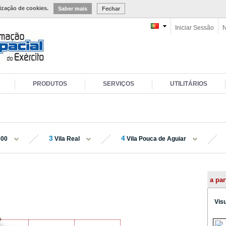
lização de cookies.
Saber mais
Fechar
Iniciar Sessão
N
PRODUTOS
SERVIÇOS
UTILITÁRIOS
3
4
000
Vila Real
Vila Pouca de Aguiar
a par
Vis