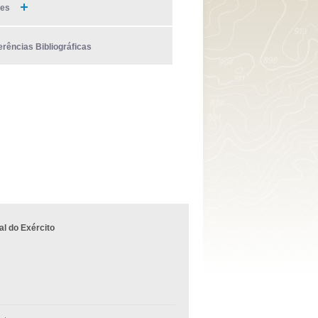
ies
erências Bibliográficas
l do Exército