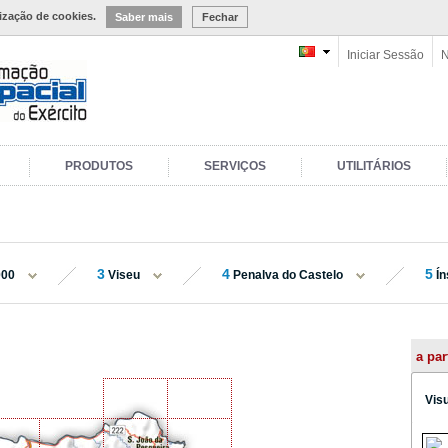
lização de cookies.
Saber mais
Fechar
Iniciar Sessão
N
PRODUTOS
SERVIÇOS
UTILITÁRIOS
3
4
5
000
Viseu
Penalva do Castelo
Í
a par
Vis