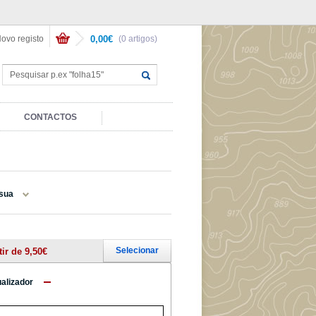
ovo registo
0,00€
(0 artigos)
CONTACTOS
nsua
Selecionar
tir de 9,50€
ualizador