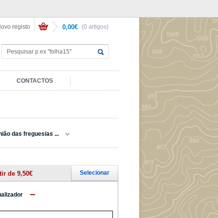
ovo registo
0,00€
(0 artigos)
CONTACTOS
ião das freguesias ...
Selecionar
tir de 9,50€
ualizador