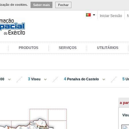
lização de cookies.
Saber mais
Fechar
Iniciar Sessão
N
PRODUTOS
SERVIÇOS
UTILITÁRIOS
3
4
5
000
Viseu
Penalva do Castelo
Un
a par
Vis