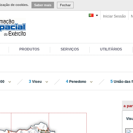
lização de cookies.
Saber mais
Fechar
Iniciar Sessão
N
PRODUTOS
SERVIÇOS
UTILITÁRIOS
3
4
5
000
Viseu
Penedono
União das f
a par
Vis