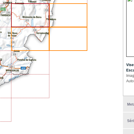
Vise
Esca
Imag
Auto
Met
Sér