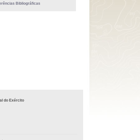
erências Bibliográficas
l do Exército