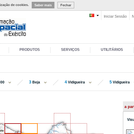
lização de cookies.
Saber mais
Fechar
Iniciar Sessão
N
PRODUTOS
SERVIÇOS
UTILITÁRIOS
3
4
5
000
Beja
Vidigueira
Vidigueira
a par
Vis