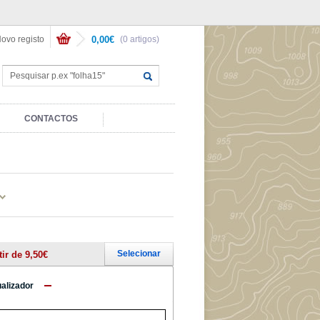
ovo registo
0,00€
(0 artigos)
CONTACTOS
Selecionar
tir de 9,50€
ualizador