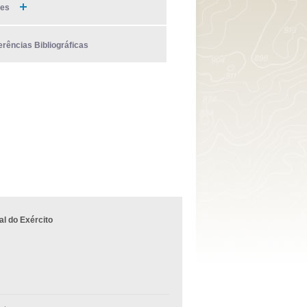
ies
erências Bibliográficas
l do Exército