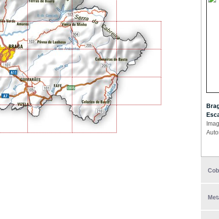
Brag
Esca
Imag
Auto
Cob
Met