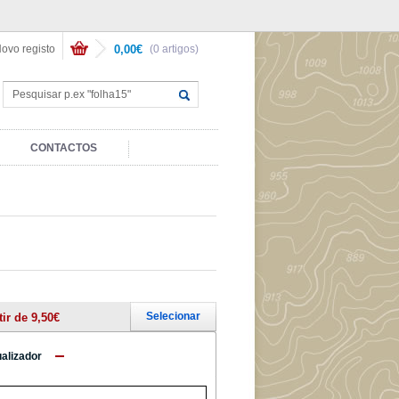
ovo registo
0,00€
(0 artigos)
CONTACTOS
Selecionar
tir de 9,50€
ualizador