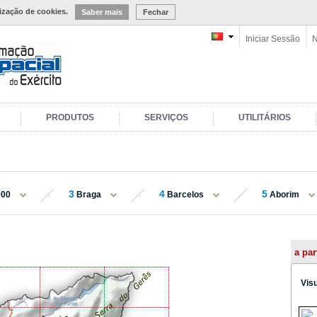
lização de cookies.
Saber mais
Fechar
Iniciar Sessão
N
PRODUTOS
SERVIÇOS
UTILITÁRIOS
3
4
5
000
Braga
Barcelos
Aborim
a par
Vis