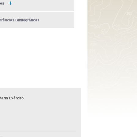
ies
erências Bibliográficas
l do Exército