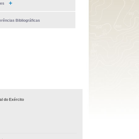
ies
erências Bibliográficas
l do Exército