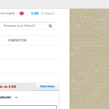
ovo registo
0,00€
(0 artigos)
CONTACTOS
Selecionar
tir de 9,50€
ualizador