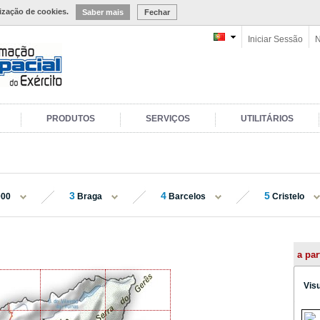
lização de cookies.
Saber mais
Fechar
Iniciar Sessão
N
PRODUTOS
SERVIÇOS
UTILITÁRIOS
3
4
5
000
Braga
Barcelos
Cristelo
a par
Vis