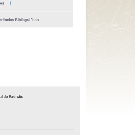
ies
erências Bibliográficas
l do Exército