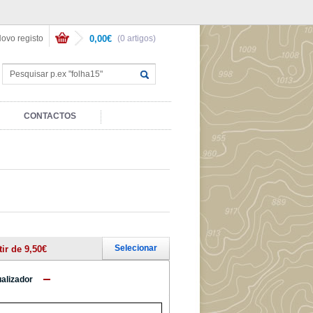
ovo registo
0,00€
(0 artigos)
CONTACTOS
Selecionar
tir de 9,50€
ualizador