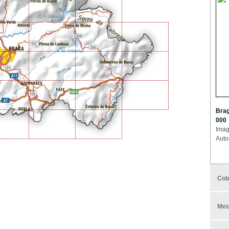
Brag
000
Imag
Auto
Cob
Met