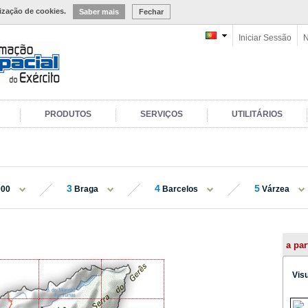
lização de cookies.
Saber mais
Fechar
Iniciar Sessão
N
PRODUTOS
SERVIÇOS
UTILITÁRIOS
3
4
5
000
Braga
Barcelos
Várzea
a par
Vis