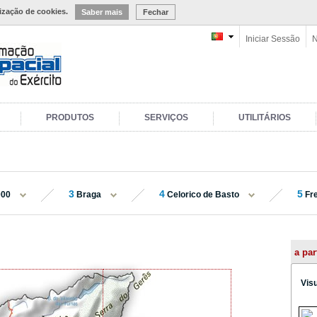
lização de cookies.
Saber mais
Fechar
Iniciar Sessão
N
PRODUTOS
SERVIÇOS
UTILITÁRIOS
3
4
5
000
Braga
Celorico de Basto
Fr
a par
Vis