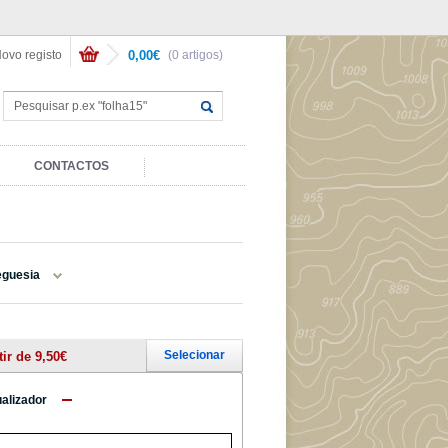
ovo registo
0,00€
(0 artigos)
CONTACTOS
eguesia
Selecionar
tir de 9,50€
ualizador