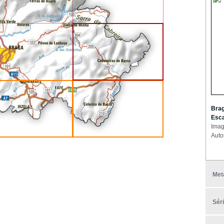
Brag
Esca
Imag
Auto
Met
Sér