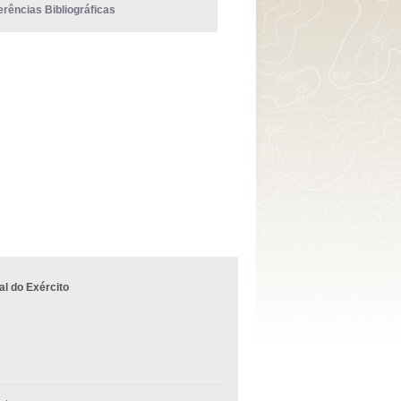
erências Bibliográficas
l do Exército