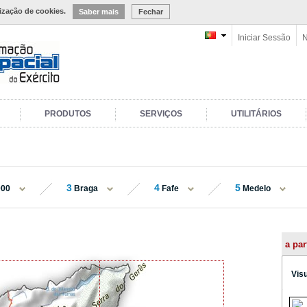
lização de cookies.
Saber mais
Fechar
Iniciar Sessão
N
PRODUTOS
SERVIÇOS
UTILITÁRIOS
3
4
5
000
Braga
Fafe
Medelo
a par
Vis