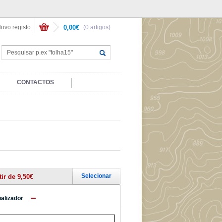
ovo registo
0,00€
(0 artigos)
CONTACTOS
Selecionar
tir de 9,50€
ualizador