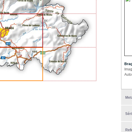
Brag
Imag
Auto
Met
Sér
Ref