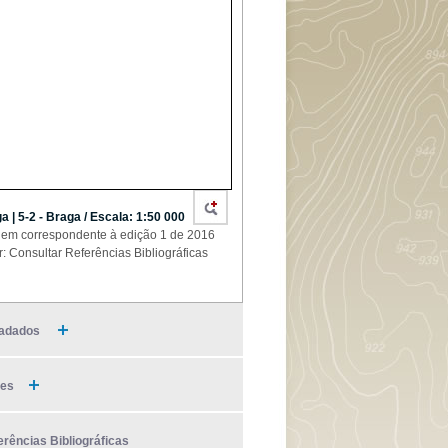
a | 5-2 - Braga / Escala: 1:50 000
em correspondente à edição 1 de 2016
r: Consultar Referências Bibliográficas
adados
ies
erências Bibliográficas