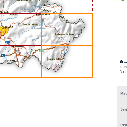
Brag
Imag
Auto
Met
Sér
Ref