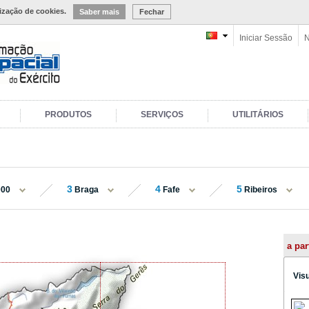
lização de cookies.
Saber mais
Fechar
Iniciar Sessão
N
PRODUTOS
SERVIÇOS
UTILITÁRIOS
3
4
5
000
Braga
Fafe
Ribeiros
a par
Vis