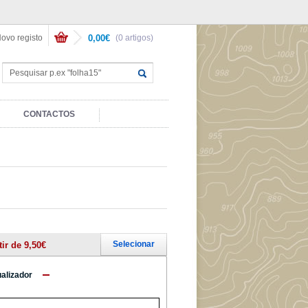
ovo registo
0,00€
(0 artigos)
CONTACTOS
Selecionar
tir de 9,50€
ualizador