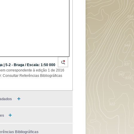
a | 5-2 - Braga / Escala: 1:50 000
em correspondente à edição 1 de 2016
r: Consultar Referências Bibliográficas
adados
ies
erências Bibliográficas