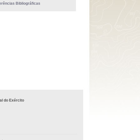
erências Bibliográficas
l do Exército