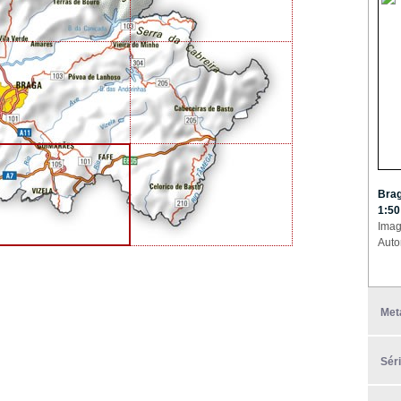
Brag
1:50
Imag
Auto
Met
Sér