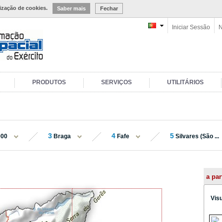
lização de cookies.
Saber mais
Fechar
Iniciar Sessão
N
PRODUTOS
SERVIÇOS
UTILITÁRIOS
3
4
5
000
Braga
Fafe
Silvares (São ...
a par
Vis