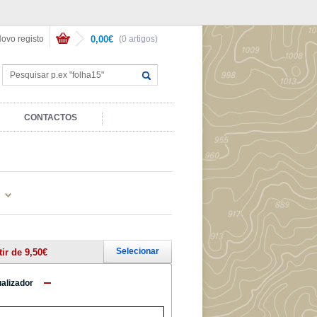
ovo registo
0,00€
(0 artigos)
CONTACTOS
Selecionar
tir de 9,50€
ualizador