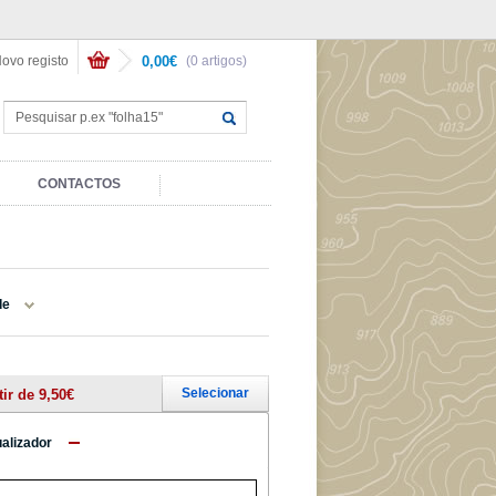
ovo registo
0,00€
(0 artigos)
CONTACTOS
de
Selecionar
tir de 9,50€
ualizador