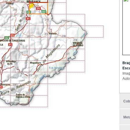
Brag
Esca
Imag
Auto
Cob
Met