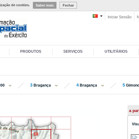
lização de cookies.
Saber mais
Fechar
Iniciar Sessão
N
PRODUTOS
SERVIÇOS
UTILITÁRIOS
3
4
5
000
Bragança
Bragança
Gimon
a par
Vis