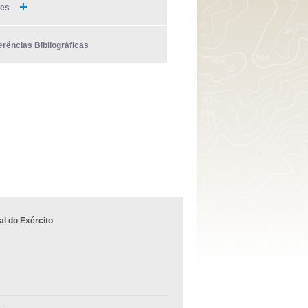
ies
erências Bibliográficas
l do Exército