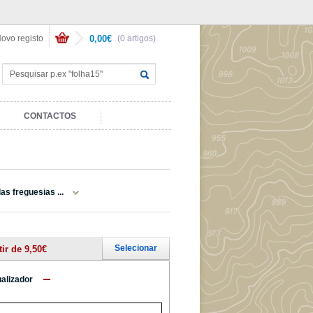
ovo registo
0,00€
(0 artigos)
CONTACTOS
as freguesias ...
Selecionar
tir de 9,50€
ualizador