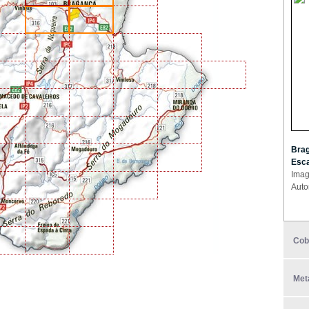
Brag
Esca
Imag
Auto
Cob
Met