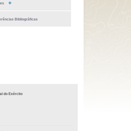
ies
erências Bibliográficas
l do Exército