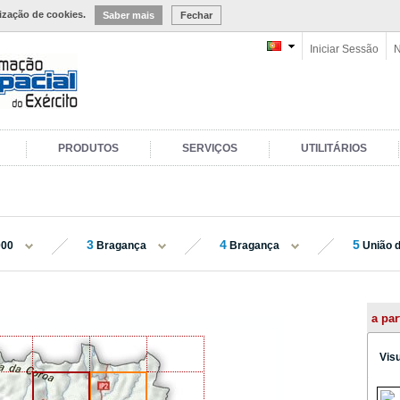
lização de cookies.
Saber mais
Fechar
Iniciar Sessão
N
PRODUTOS
SERVIÇOS
UTILITÁRIOS
3
4
5
000
Bragança
Bragança
União d
a par
Vis