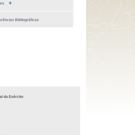
ies
erências Bibliográficas
l do Exército