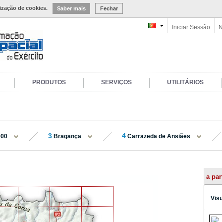
lização de cookies.
Saber mais
Fechar
Iniciar Sessão
N
PRODUTOS
SERVIÇOS
UTILITÁRIOS
3
4
000
Bragança
Carrazeda de Ansiães
a par
Vis