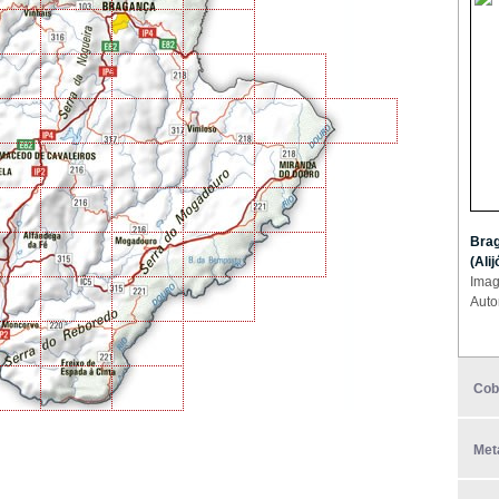
Brag
(Ali
Imag
Auto
Cob
Met