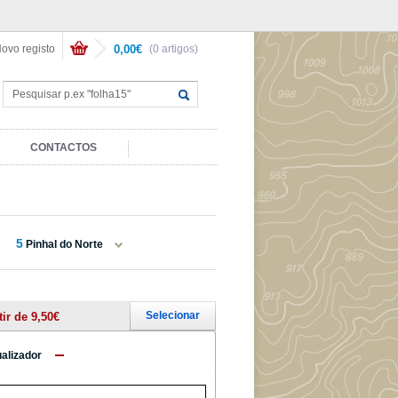
ovo registo
0,00€
(0 artigos)
CONTACTOS
5
Pinhal do Norte
Selecionar
tir de 9,50€
ualizador