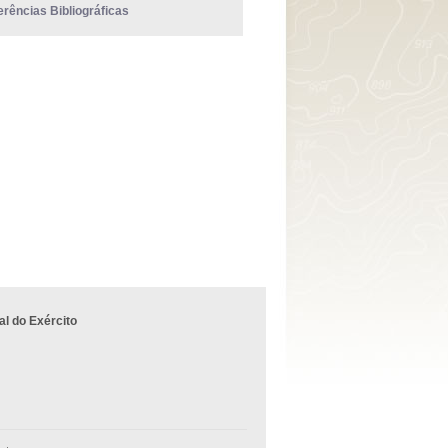
erências Bibliográficas
l do Exército