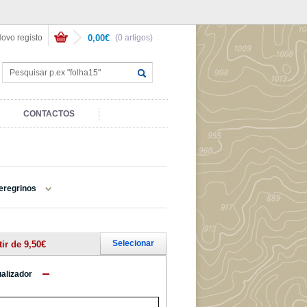
ovo registo
0,00€
(0 artigos)
CONTACTOS
Peregrinos
Selecionar
tir de 9,50€
ualizador