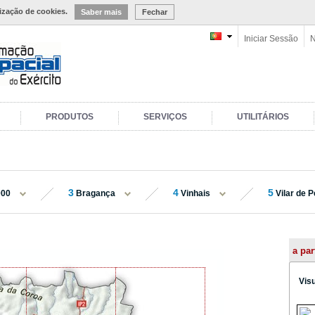
lização de cookies.
Saber mais
Fechar
Iniciar Sessão
N
PRODUTOS
SERVIÇOS
UTILITÁRIOS
3
4
5
000
Bragança
Vinhais
Vilar de 
a par
Vis