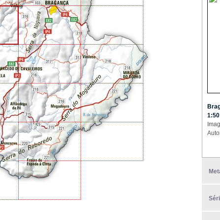
Brag
1:50
Imag
Auto
Met
Sér