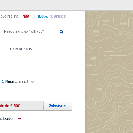
ovo registo
0,00€
(0 artigos)
CONTACTOS
5
Rosmaninhal
Selecionar
tir de 9,50€
ualizador