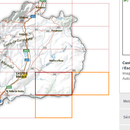
Cast
/ Es
Imag
Auto
Met
Sér