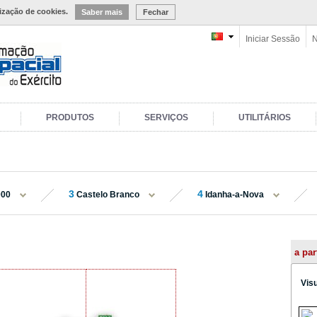
lização de cookies.
Saber mais
Fechar
Iniciar Sessão
N
PRODUTOS
SERVIÇOS
UTILITÁRIOS
3
4
000
Castelo Branco
Idanha-a-Nova
a par
Vis