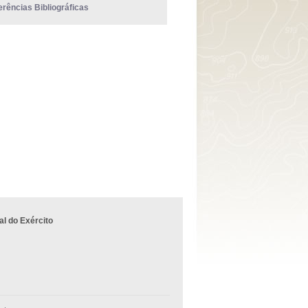
erências Bibliográficas
l do Exército