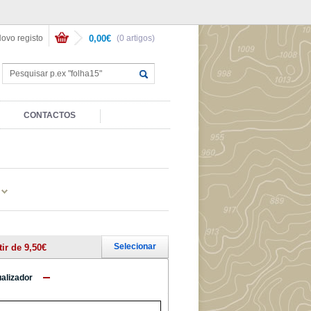
ovo registo
0,00€
(0 artigos)
CONTACTOS
Selecionar
tir de 9,50€
ualizador