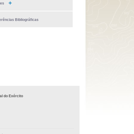
ies
erências Bibliográficas
l do Exército