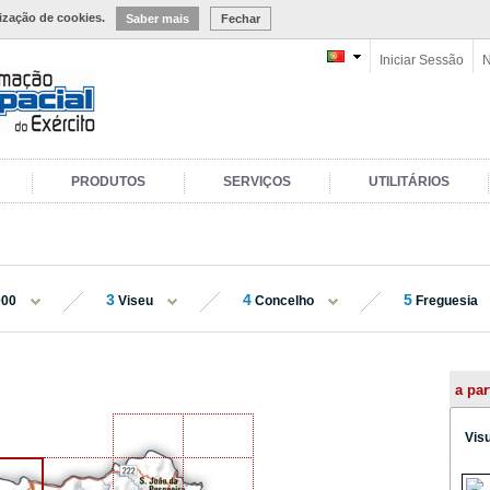
lização de cookies.
Saber mais
Fechar
Iniciar Sessão
N
PRODUTOS
SERVIÇOS
UTILITÁRIOS
3
4
5
000
Viseu
Concelho
Freguesia
a par
Vis