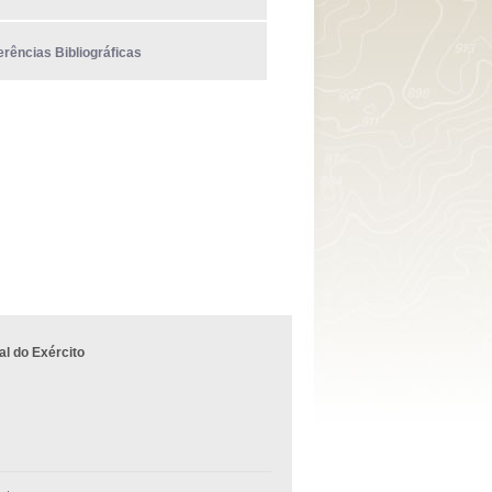
erências Bibliográficas
l do Exército