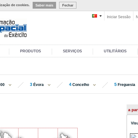
lização de cookies.
Saber mais
Fechar
Iniciar Sessão
N
PRODUTOS
SERVIÇOS
UTILITÁRIOS
3
4
5
000
Évora
Concelho
Freguesia
a par
Vis