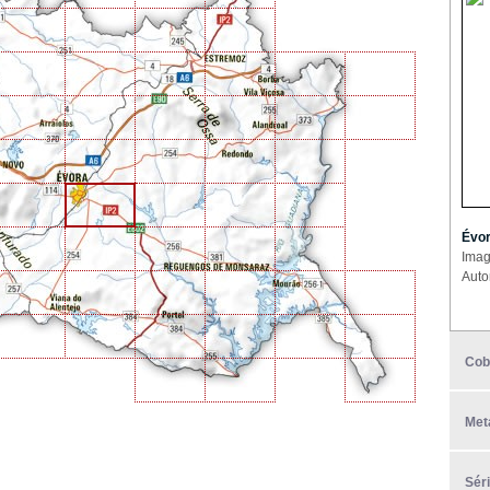
Évor
Imag
Auto
Cob
Met
Sér