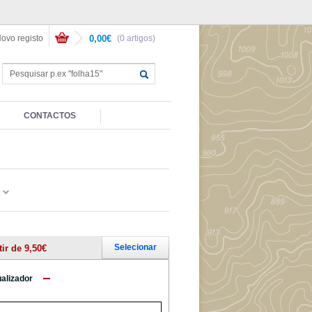
ovo registo
0,00€
(0 artigos)
CONTACTOS
Selecionar
tir de 9,50€
ualizador