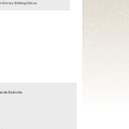
erências Bibliográficas
l do Exército