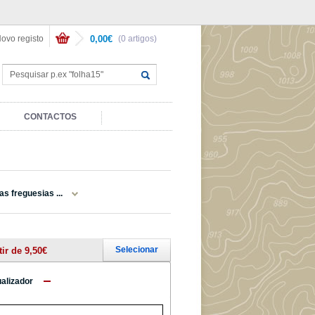
ovo registo
0,00€
(0 artigos)
CONTACTOS
as freguesias ...
Selecionar
tir de 9,50€
ualizador