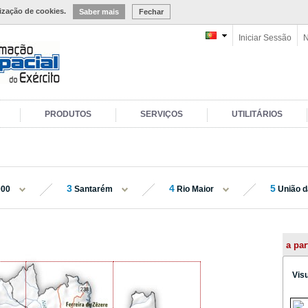
lização de cookies.
Saber mais
Fechar
Iniciar Sessão
N
PRODUTOS
SERVIÇOS
UTILITÁRIOS
3
4
5
000
Santarém
Rio Maior
União d
a par
Vis