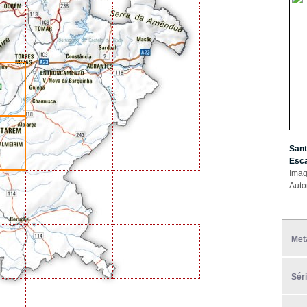
Sant
Esca
Imag
Auto
Met
Sér