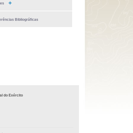
ies
erências Bibliográficas
l do Exército