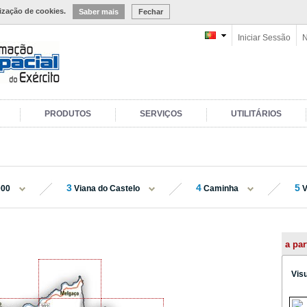
lização de cookies.
Saber mais
Fechar
Iniciar Sessão
N
PRODUTOS
SERVIÇOS
UTILITÁRIOS
3
4
5
000
Viana do Castelo
Caminha
V
a par
Vis