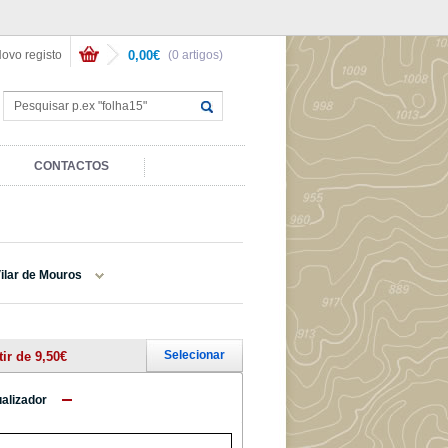
ovo registo
0,00€
(0 artigos)
CONTACTOS
ilar de Mouros
Selecionar
tir de 9,50€
ualizador