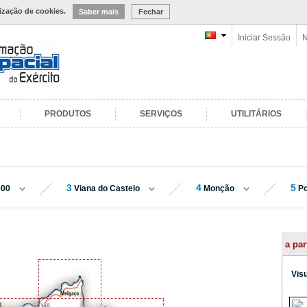
lização de cookies.
Saber mais
Fechar
Iniciar Sessão
N
PRODUTOS
SERVIÇOS
UTILITÁRIOS
3
4
5
000
Viana do Castelo
Monção
Po
a par
Vis