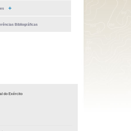
ies
erências Bibliográficas
l do Exército