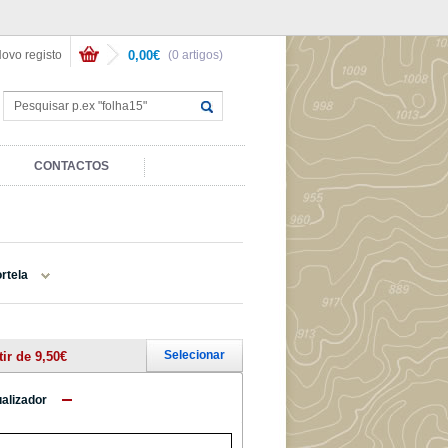
ovo registo
0,00€
(0 artigos)
CONTACTOS
rtela
Selecionar
tir de 9,50€
ualizador