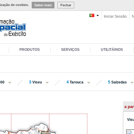
lização de cookies.
Saber mais
Fechar
Iniciar Sessão
N
PRODUTOS
SERVIÇOS
UTILITÁRIOS
3
4
5
000
Viseu
Tarouca
Salzedas
a par
Vis