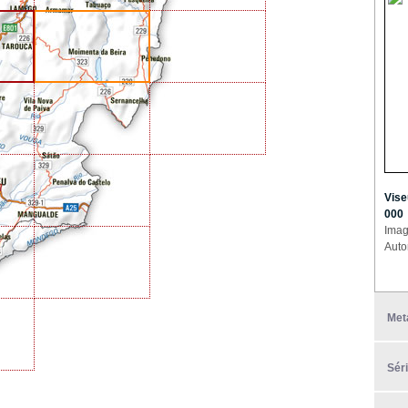
Vise
000
Imag
Auto
Met
Sér