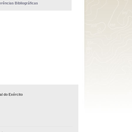
erências Bibliográficas
l do Exército