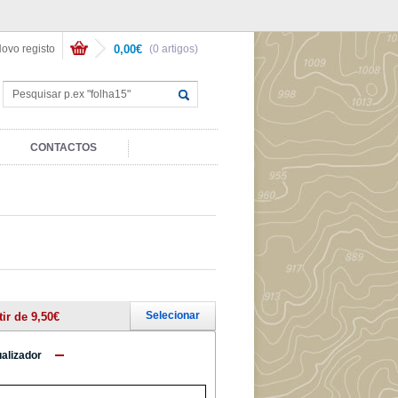
ovo registo
0,00€
(0 artigos)
CONTACTOS
Selecionar
tir de 9,50€
ualizador