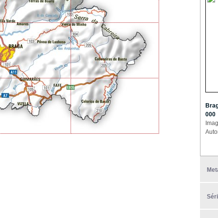
Brag
000
Imag
Auto
Met
Sér