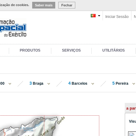
lização de cookies.
Saber mais
Fechar
Iniciar Sessão
N
PRODUTOS
SERVIÇOS
UTILITÁRIOS
3
4
5
000
Braga
Barcelos
Pereira
a par
Vis