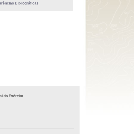
erências Bibliográficas
l do Exército