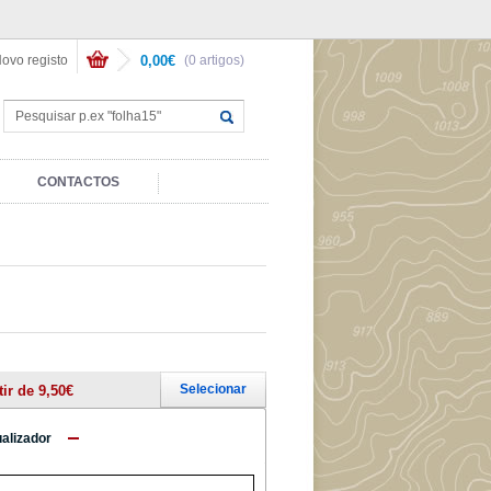
ovo registo
0,00€
(0 artigos)
CONTACTOS
Selecionar
tir de 9,50€
ualizador