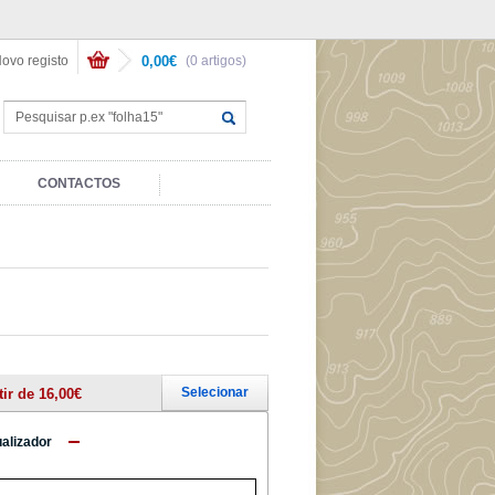
ovo registo
0,00€
(0 artigos)
CONTACTOS
Selecionar
tir de 16,00€
ualizador