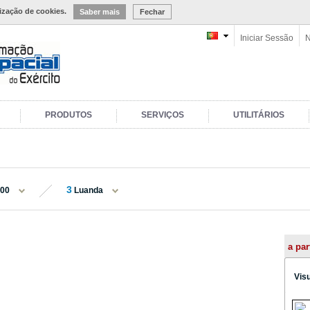
lização de cookies.
Saber mais
Fechar
Iniciar Sessão
N
PRODUTOS
SERVIÇOS
UTILITÁRIOS
3
000
Luanda
a par
Vis