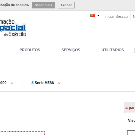
lização de cookies.
Saber mais
Fechar
Iniciar Sessão
N
PRODUTOS
SERVIÇOS
UTILITÁRIOS
3
 000
Serie M586
a par
Vis