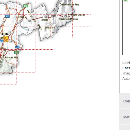
Leir
Esca
Imag
Auto
Cob
Met