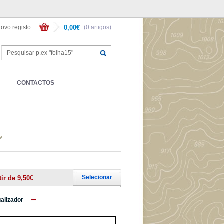
ovo registo
0,00€
(0 artigos)
CONTACTOS
Selecionar
tir de 9,50€
ualizador