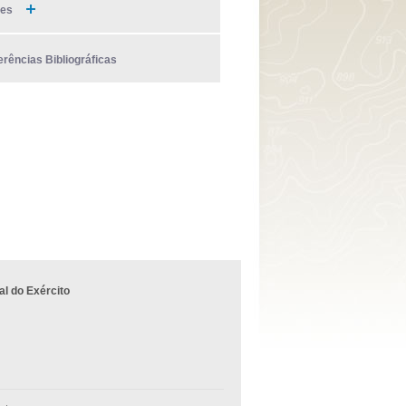
ies
erências Bibliográficas
l do Exército