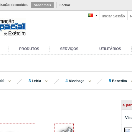
lização de cookies.
Saber mais
Fechar
Iniciar Sessão
N
PRODUTOS
SERVIÇOS
UTILITÁRIOS
3
4
5
000
Leiria
Alcobaça
Benedita
a par
Vis