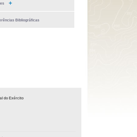
ies
erências Bibliográficas
l do Exército