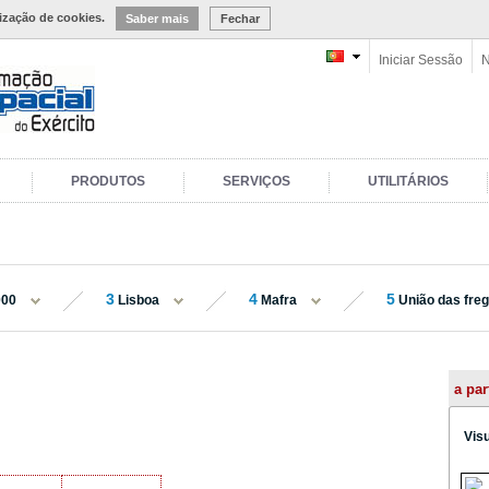
lização de cookies.
Saber mais
Fechar
Iniciar Sessão
N
PRODUTOS
SERVIÇOS
UTILITÁRIOS
3
4
5
000
Lisboa
Mafra
União das freg
a par
Vis