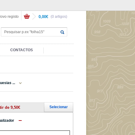
ovo registo
0,00€
(0 artigos)
CONTACTOS
uesias ...
Selecionar
tir de 9,50€
ualizador