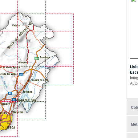
Lisb
Esca
Imag
Auto
Cob
Met