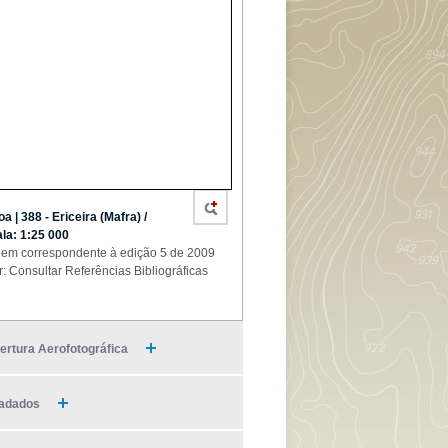
oa | 388 - Ericeira (Mafra) /
la: 1:25 000
em correspondente à edição 5 de 2009
r: Consultar Referências Bibliográficas
ertura Aerofotográfica
adados