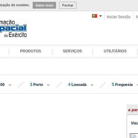
lização de cookies.
Saber mais
Fechar
Iniciar Sessão
N
PRODUTOS
SERVIÇOS
UTILITÁRIOS
3
4
5
000
Porto
Lousada
Freguesia
a par
Vis