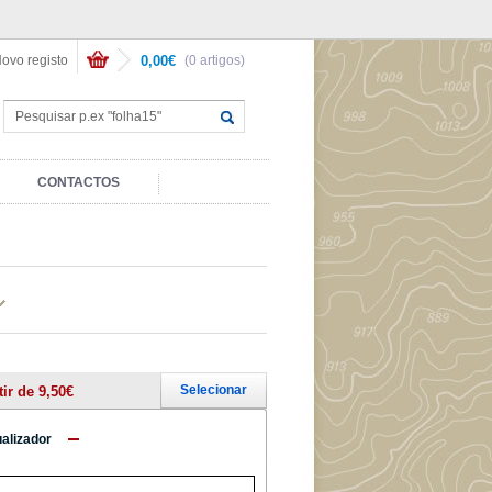
ovo registo
0,00€
(0 artigos)
CONTACTOS
Selecionar
tir de 9,50€
ualizador