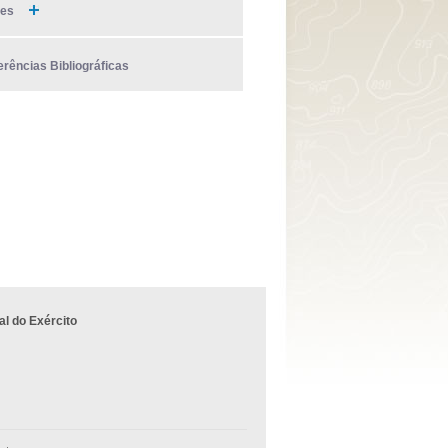
ies
erências Bibliográficas
l do Exército