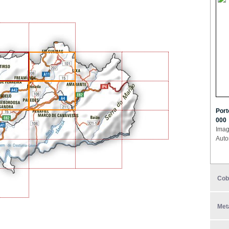
Port
000
Imag
Auto
Cob
Met