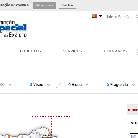
lização de cookies.
Saber mais
Fechar
Iniciar Sessão
N
PRODUTOS
SERVIÇOS
UTILITÁRIOS
3
4
5
000
Viseu
Viseu
Fragosela
a par
Vis