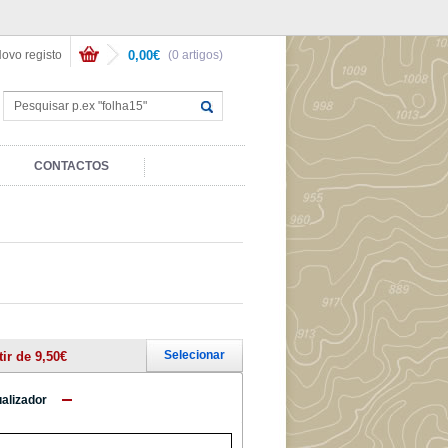
ovo registo
0,00€
(0 artigos)
CONTACTOS
Selecionar
tir de 9,50€
ualizador