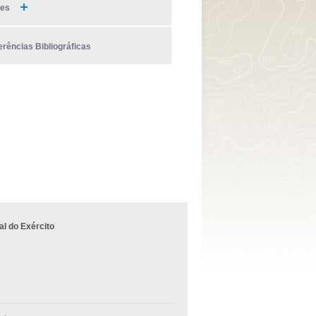
ies
erências Bibliográficas
l do Exército