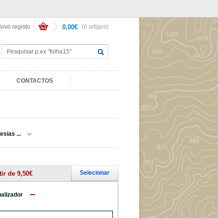
ovo registo
0,00€
(0 artigos)
CONTACTOS
sias ...
Selecionar
tir de 9,50€
ualizador