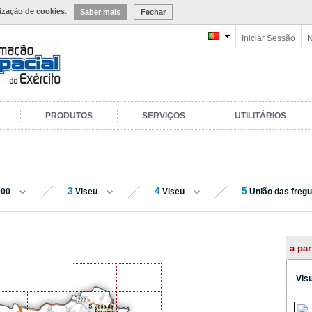
lização de cookies.
Saber mais
Fechar
Iniciar Sessão
N
PRODUTOS
SERVIÇOS
UTILITÁRIOS
3
4
5
000
Viseu
Viseu
União das fregue
a par
Vis