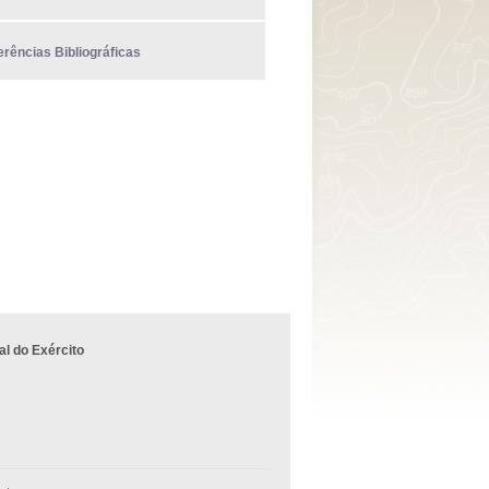
erências Bibliográficas
l do Exército