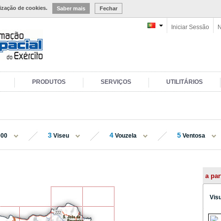
lização de cookies.
Saber mais
Fechar
Iniciar Sessão
N
PRODUTOS
SERVIÇOS
UTILITÁRIOS
3
4
5
000
Viseu
Vouzela
Ventosa
a par
Vis