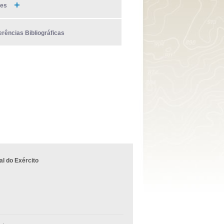
ies
erências Bibliográficas
l do Exército