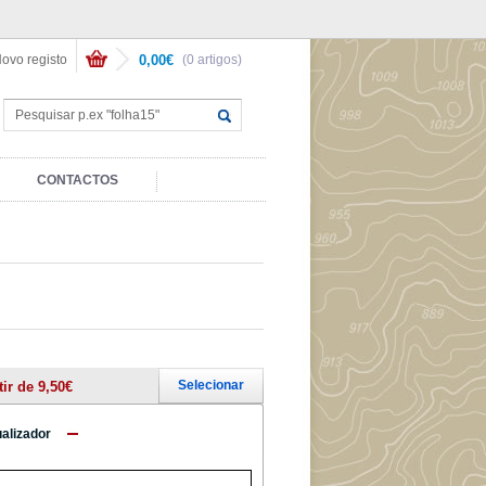
ovo registo
0,00€
(0 artigos)
CONTACTOS
Selecionar
tir de 9,50€
ualizador