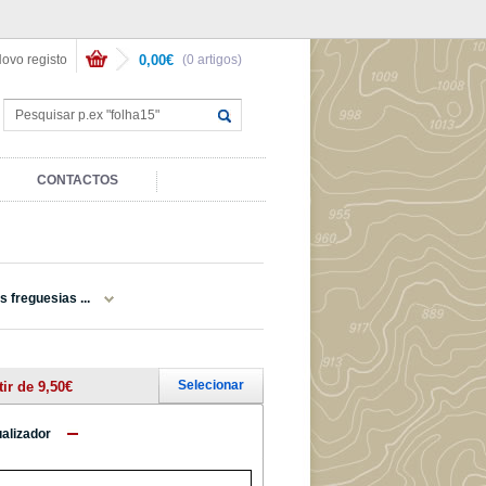
ovo registo
0,00€
(0 artigos)
CONTACTOS
 freguesias ...
Selecionar
tir de 9,50€
ualizador