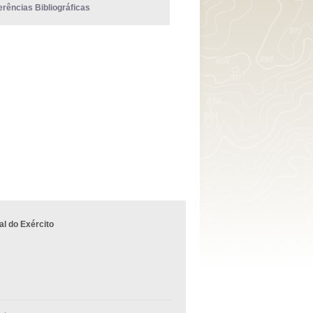
erências Bibliográficas
l do Exército