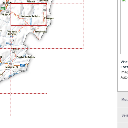
Vise
Esca
Imag
Auto
Met
Sér