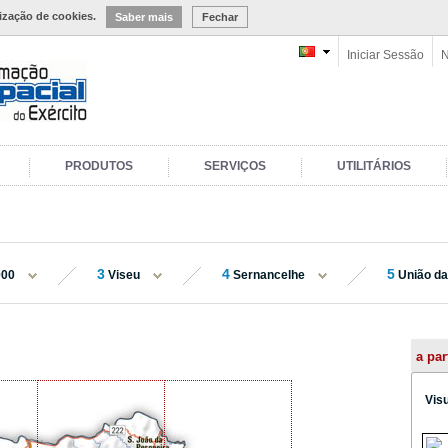
lização de cookies.
Saber mais
Fechar
Iniciar Sessão
N
PRODUTOS
SERVIÇOS
UTILITÁRIOS
3
4
5
000
Viseu
Sernancelhe
União das
a par
Vis