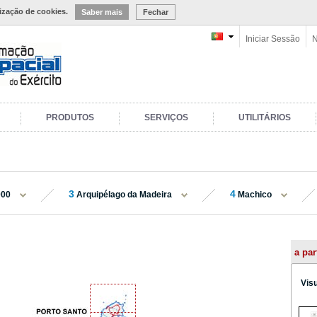
lização de cookies.
Saber mais
Fechar
Iniciar Sessão
N
PRODUTOS
SERVIÇOS
UTILITÁRIOS
3
4
000
Arquipélago da Madeira
Machico
a par
Vis