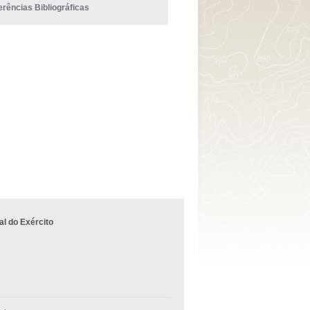
erências Bibliográficas
l do Exército