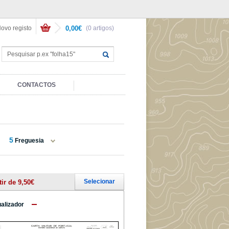
ovo registo
0,00€
(0 artigos)
CONTACTOS
5
Freguesia
Selecionar
tir de 9,50€
ualizador