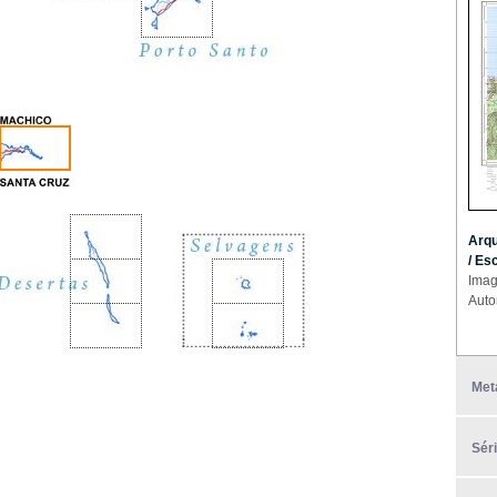
Arqu
/ Es
Imag
Auto
Met
Sér