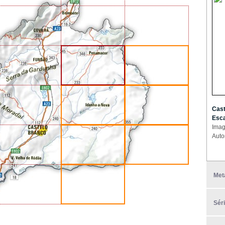
Cast
Esca
Imag
Auto
Met
Sér