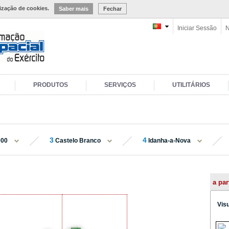
lização de cookies.
Saber mais
Fechar
Iniciar Sessão
N
PRODUTOS
SERVIÇOS
UTILITÁRIOS
3
4
000
Castelo Branco
Idanha-a-Nova
a par
Vis