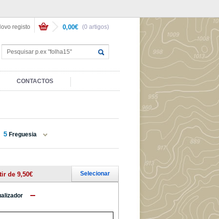
ovo registo
0,00€
(0 artigos)
CONTACTOS
5
Freguesia
Selecionar
tir de 9,50€
ualizador