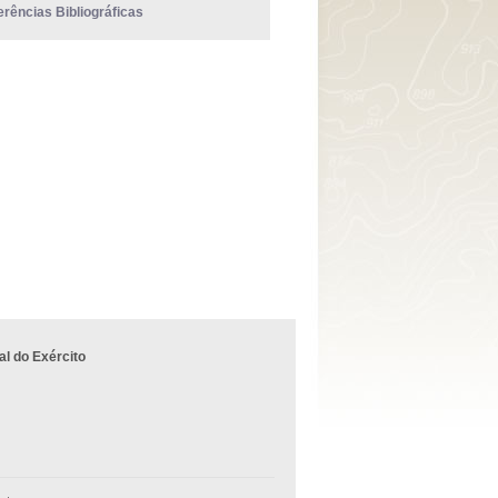
erências Bibliográficas
l do Exército