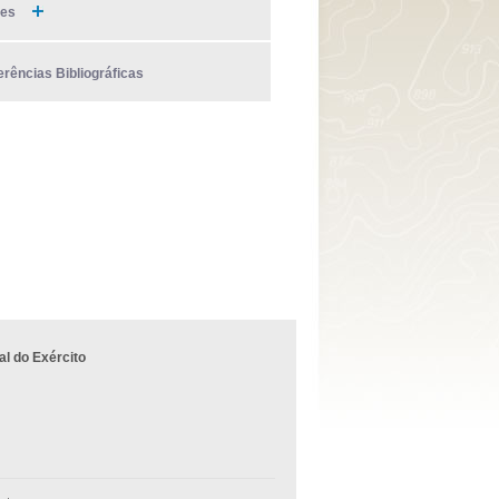
ies
erências Bibliográficas
l do Exército