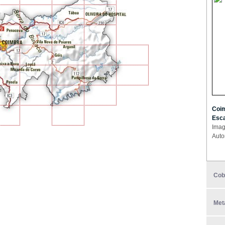
Coim
Esca
Imag
Auto
Cob
Met