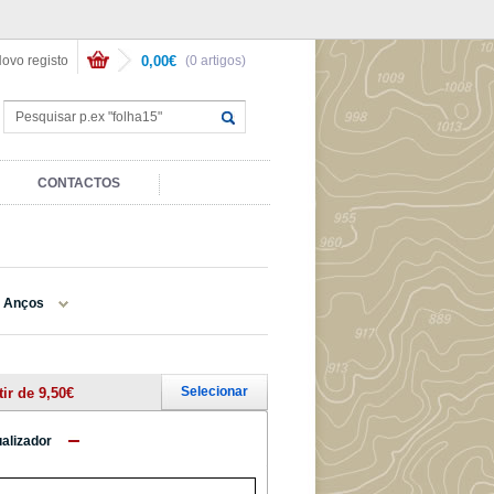
ovo registo
0,00€
(0 artigos)
CONTACTOS
e Anços
Selecionar
tir de 9,50€
ualizador