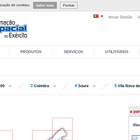
lização de cookies.
Saber mais
Fechar
Iniciar Sessão
N
PRODUTOS
SERVIÇOS
UTILITÁRIOS
3
4
5
000
Coimbra
Soure
Vila Nova d
a par
Vis