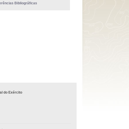
erências Bibliográficas
l do Exército