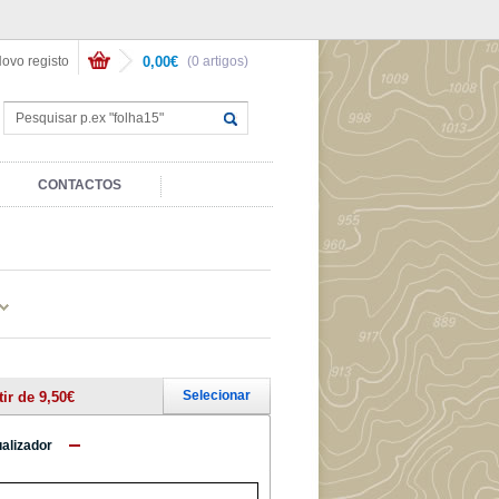
ovo registo
0,00€
(0 artigos)
CONTACTOS
Selecionar
tir de 9,50€
ualizador