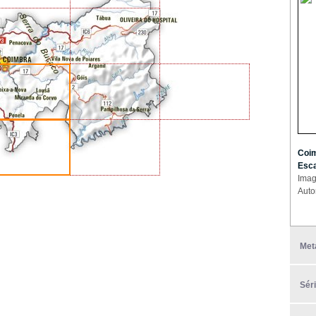
Coim
Esca
Imag
Auto
Met
Sér