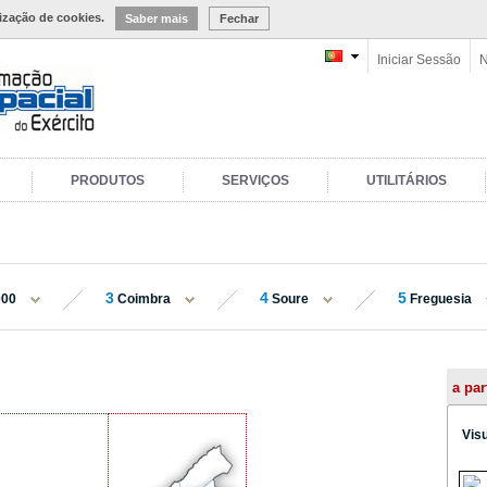
lização de cookies.
Saber mais
Fechar
Iniciar Sessão
N
PRODUTOS
SERVIÇOS
UTILITÁRIOS
3
4
5
000
Coimbra
Soure
Freguesia
a par
Vis