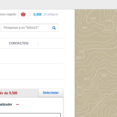
ovo registo
0,00€
(0 artigos)
CONTACTOS
Selecionar
tir de 9,50€
ualizador