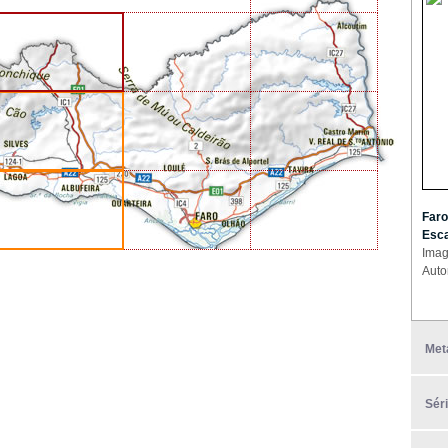
Faro
Esca
Imag
Auto
Met
Sér