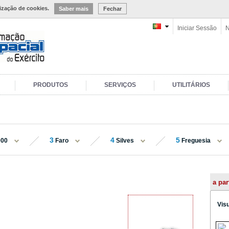
lização de cookies.
Saber mais
Fechar
Iniciar Sessão
N
PRODUTOS
SERVIÇOS
UTILITÁRIOS
3
4
5
000
Faro
Silves
Freguesia
a par
Vis