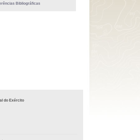
erências Bibliográficas
l do Exército