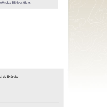
erências Bibliográficas
l do Exército