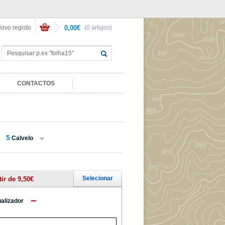
ovo registo
0,00€
(0 artigos)
CONTACTOS
5
Calvelo
Selecionar
tir de 9,50€
ualizador