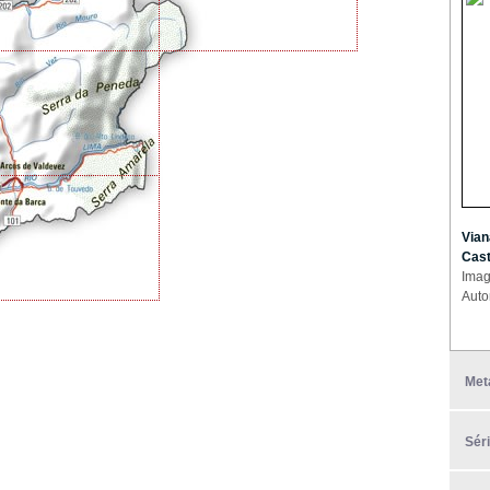
Vian
Cast
Imag
Auto
Met
Sér