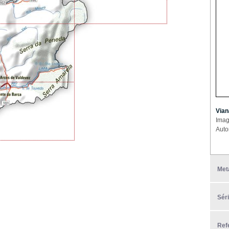
Vian
Imag
Auto
Met
Sér
Ref