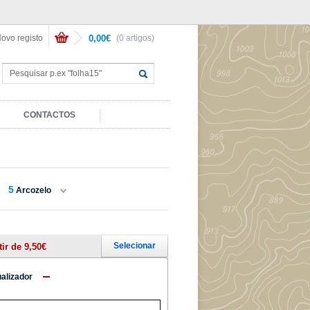
ovo registo
0,00€
(0 artigos)
CONTACTOS
5
Arcozelo
Selecionar
tir de 9,50€
ualizador