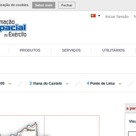
lização de cookies.
Saber mais
Fechar
Iniciar Sessão
N
PRODUTOS
SERVIÇOS
UTILITÁRIOS
3
4
000
Viana do Castelo
Ponte de Lima
a par
Vis