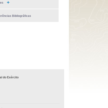
ies
erências Bibliográficas
l do Exército