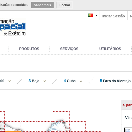
lização de cookies.
Saber mais
Fechar
Iniciar Sessão
N
PRODUTOS
SERVIÇOS
UTILITÁRIOS
3
4
5
000
Beja
Cuba
Faro do Alentejo
a par
Vis