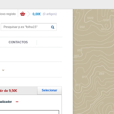
ovo registo
0,00€
(0 artigos)
CONTACTOS
Selecionar
tir de 9,50€
ualizador