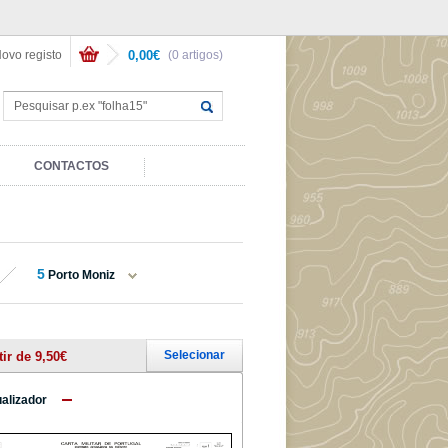
ovo registo
0,00€
(0 artigos)
CONTACTOS
5
Porto Moniz
Selecionar
tir de 9,50€
ualizador