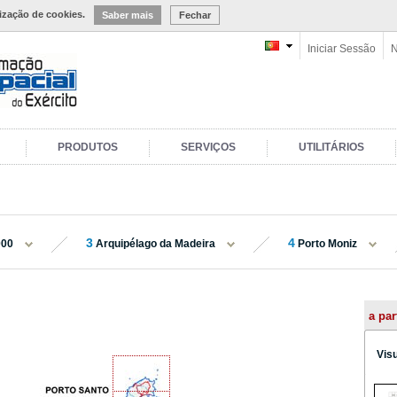
lização de cookies.
Saber mais
Fechar
Iniciar Sessão
N
PRODUTOS
SERVIÇOS
UTILITÁRIOS
3
4
000
Arquipélago da Madeira
Porto Moniz
a par
Vis