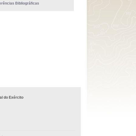
erências Bibliográficas
l do Exército