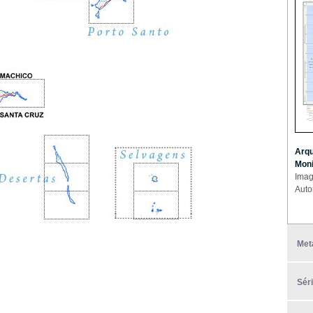
Arqu
Moni
Imag
Auto
Met
Sér