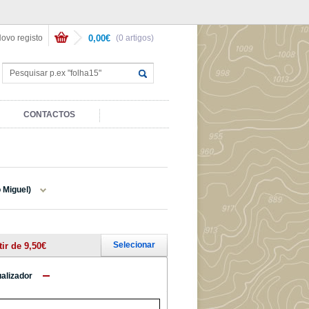
ovo registo
0,00€
(0 artigos)
CONTACTOS
 Miguel)
Selecionar
tir de 9,50€
ualizador