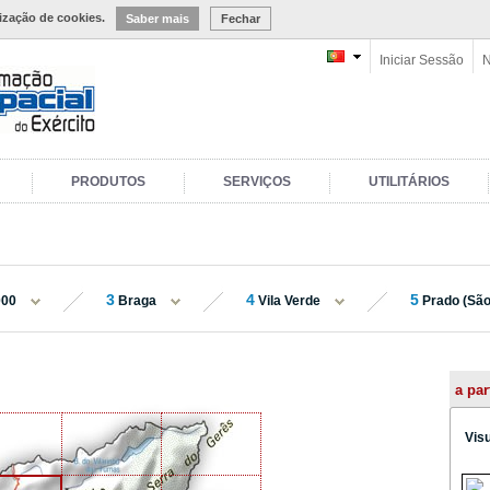
lização de cookies.
Saber mais
Fechar
Iniciar Sessão
N
PRODUTOS
SERVIÇOS
UTILITÁRIOS
3
4
5
000
Braga
Vila Verde
Prado (São
a par
Vis