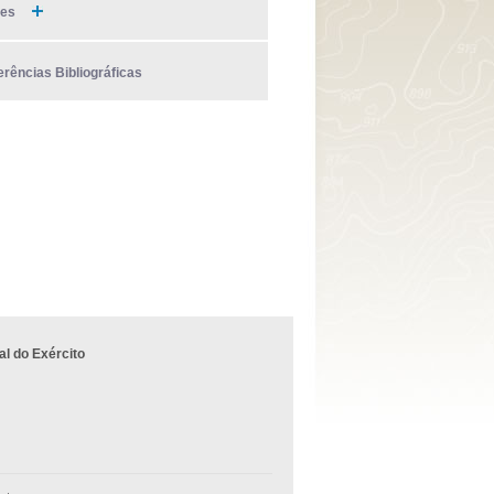
ies
erências Bibliográficas
l do Exército