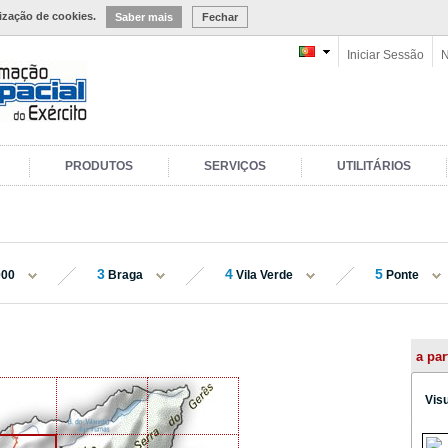
lização de cookies.
Saber mais
Fechar
Iniciar Sessão
N
PRODUTOS
SERVIÇOS
UTILITÁRIOS
3
4
5
000
Braga
Vila Verde
Ponte
a par
Vis