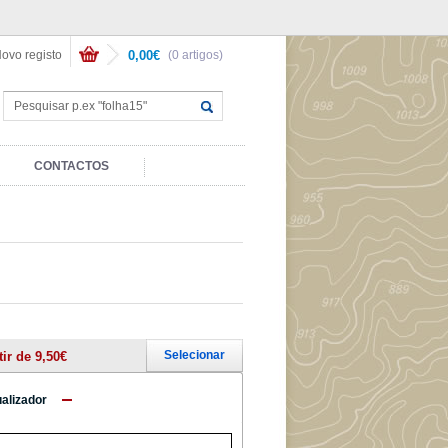
ovo registo
0,00€
(0 artigos)
CONTACTOS
Selecionar
tir de 9,50€
ualizador