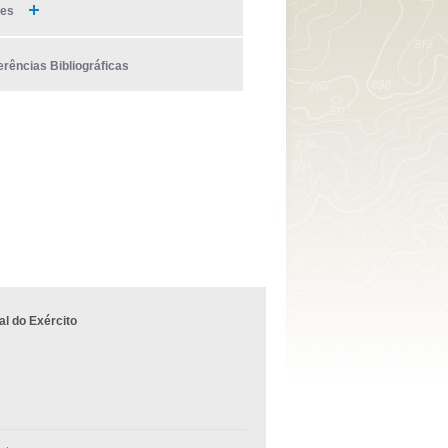
ies
erências Bibliográficas
l do Exército